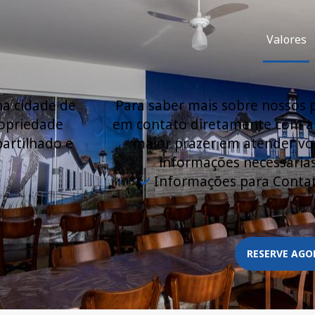
Valores
na cidade de
Para saber mais sobre nossos p
ropriedade
em contato diretamente com a
partilhado e
maior prazer em atender voc
informações necessárias
Informações para Contat
RESERVE AGO