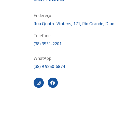
Endereço
Rua Quatro Vintens, 171, Rio Grande, Diam
Telefone
(38) 3531-2201
WhatApp
(38) 9 9850-6874
I
F
n
a
s
c
t
e
a
b
g
o
r
o
a
k