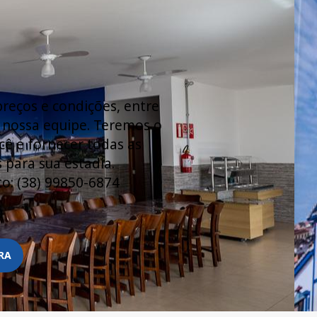
reços e condições, entre
 nossa equipe. Teremos o
ê e fornecer todas as
 para sua estadia.
o: (38) 99850-6874
RA