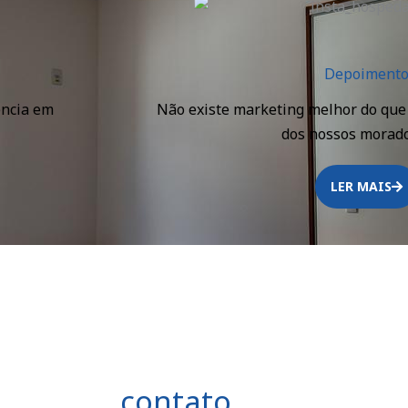
Depoiment
ência em
Não existe marketing melhor do que
dos nossos morado
LER MAIS
contato