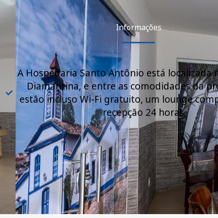
Informações
A Hospedaria Santo Antônio está localizada 
Diamantina, e entre as comodidades da p
estão incluso Wi-Fi gratuito, um lounge com
recepção 24 horas.