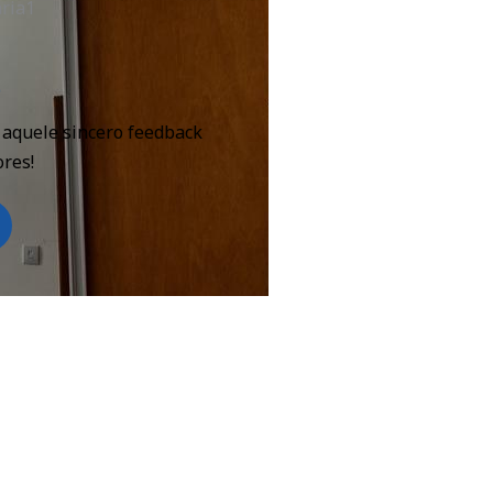
o
 aquele sincero feedback
res! ⠀