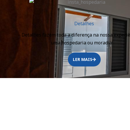
Detalhes
Detalhes fazem toda a diferença na nossa experi
uma hospedaria ou moradia! ⠀
LER MAIS